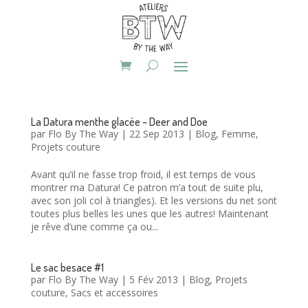
La Datura menthe glacée – Deer and Doe
par
Flo By The Way
|
22 Sep 2013
|
Blog
,
Femme
,
Projets couture
Avant qu’il ne fasse trop froid, il est temps de vous
montrer ma Datura! Ce patron m’a tout de suite plu,
avec son joli col à triangles). Et les versions du net sont
toutes plus belles les unes que les autres! Maintenant
je rêve d’une comme ça ou...
Le sac besace #1
par
Flo By The Way
|
5 Fév 2013
|
Blog
,
Projets
couture
,
Sacs et accessoires