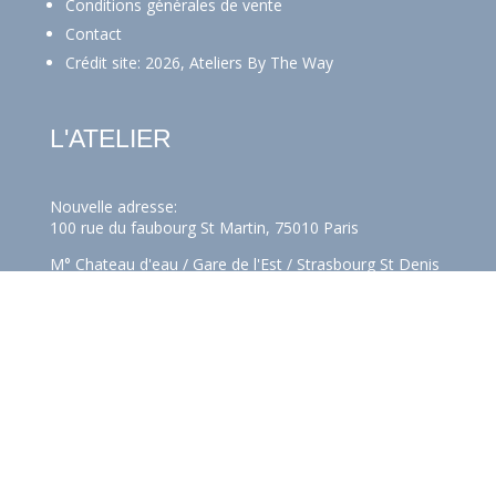
Conditions générales de vente
Contact
Crédit site: 2026, Ateliers By The Way
L'ATELIER
Nouvelle adresse:
100 rue du faubourg St Martin, 75010 Paris
M° Chateau d'eau / Gare de l'Est / Strasbourg St Denis
Horaires: Nous n'avons pas d'horaires fixes en dehors
des cours. Vous souhaitez passer nous voir à l'atelier?
Avec plaisir,
contactez-nous!