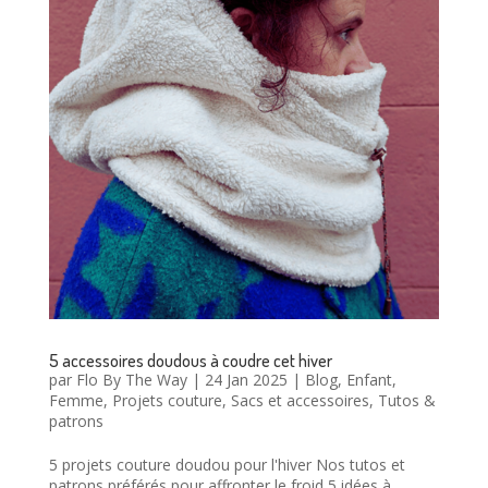
5 accessoires doudous à coudre cet hiver
par
Flo By The Way
|
24 Jan 2025
|
Blog
,
Enfant
,
Femme
,
Projets couture
,
Sacs et accessoires
,
Tutos &
patrons
5 projets couture doudou pour l'hiver Nos tutos et
patrons préférés pour affronter le froid 5 idées à