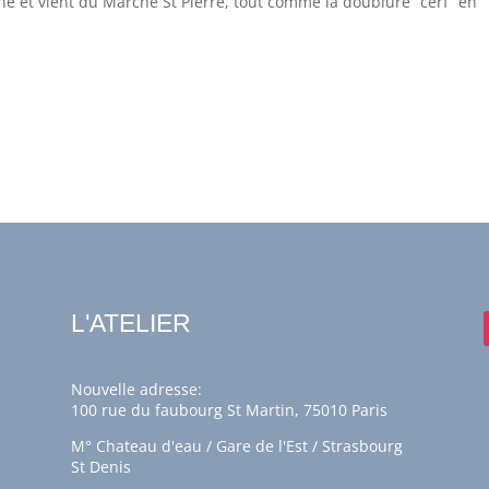
ne et vient du Marché St Pierre, tout comme la doublure “cerf” en
L'ATELIER
Nouvelle adresse:
100 rue du faubourg St Martin, 75010 Paris
M° Chateau d'eau / Gare de l'Est / Strasbourg
St Denis