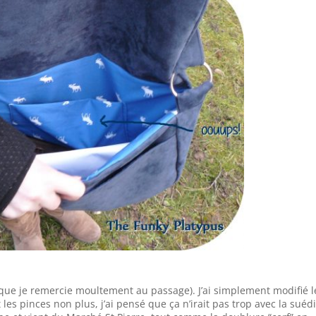
que je remercie moultement au passage). J’ai simplement modifié l
t les pinces non plus, j’ai pensé que ça n’irait pas trop avec la suéd