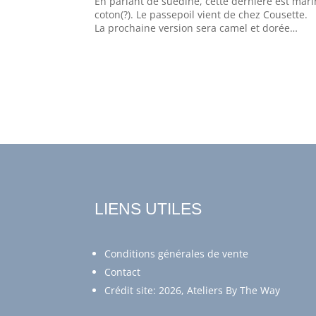
En parlant de suédine, cette dernière est mari
coton(?). Le passepoil vient de chez Cousette.
La prochaine version sera camel et dorée…
LIENS UTILES
Conditions générales de vente
Contact
Crédit site: 2026, Ateliers By The Way