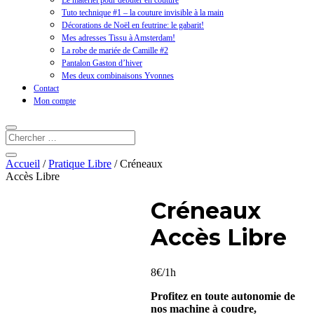
Le matériel pour débuter en couture
Tuto technique #1 – la couture invisible à la main
Décorations de Noël en feutrine: le gabarit!
Mes adresses Tissu à Amsterdam!
La robe de mariée de Camille #2
Pantalon Gaston d’hiver
Mes deux combinaisons Yvonnes
Contact
Mon compte
Accueil
/
Pratique Libre
/ Créneaux
Accès Libre
Créneaux
Accès Libre
8€/1h
Profitez en toute autonomie de
nos machine à coudre,