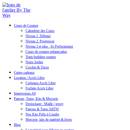
Cours de Couture
Calendrier des Cours
Niveau 1: Débuter
Niveau 2: Progresser
Niveau 3 et plus : Se Perfectionner
Cours de couture enfants/ados
Team building couture
Notre Atelier
Crochet & Tricot
Cartes cadeaux
Location / Accès Libre
Créneaux Accès Libre
Forfaits Accès Libre
Impressions A0
Patrons, Tutos, Kits & Mercerie
Destockage : Maille / jersey
Patrons & Tutos ABTW
Nos Kits Prêts à Coudre
Mercerie, kits de matériel & livres
Blog