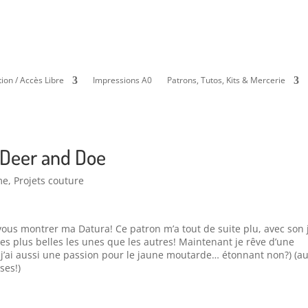
ion / Accès Libre
Impressions A0
Patrons, Tutos, Kits & Mercerie
 Deer and Doe
me
,
Projets couture
e vous montrer ma Datura! Ce patron m’a tout de suite plu, avec son j
utes plus belles les unes que les autres! Maintenant je rêve d’une
 j’ai aussi une passion pour le jaune moutarde… étonnant non?) (a
ses!)