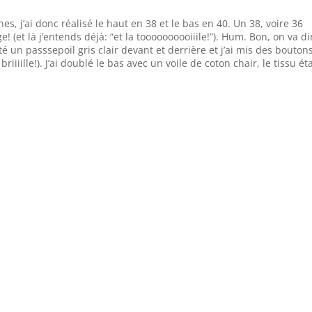
hes, j’ai donc réalisé le haut en 38 et le bas en 40. Un 38, voire 36
ge! (et là j’entends déjà: “et la toooooooooiiile!”). Hum. Bon, on va di
ajouté un passsepoil gris clair devant et derrière et j’ai mis des bouton
iiille!). J’ai doublé le bas avec un voile de coton chair, le tissu ét