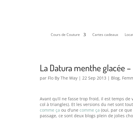
Cours de Couture
Cartes cadeaux
Locat
La Datura menthe glacée –
par
Flo By The Way
|
22 Sep 2013
|
Blog
,
Fem
Avant qu’il ne fasse trop froid, il est temps d
col à triangles). Et les versions du net sont to
comme ça
ou d’une
comme ça
(oui, par ce que
passage, ce sont deux blogs plein de jolies cho