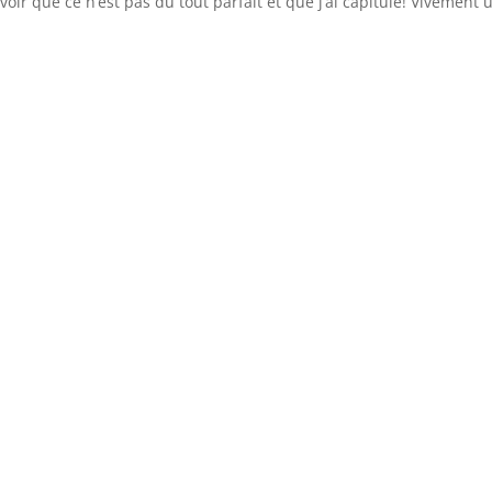
voir que ce n’est pas du tout parfait et que j’ai capitulé! Vivement 