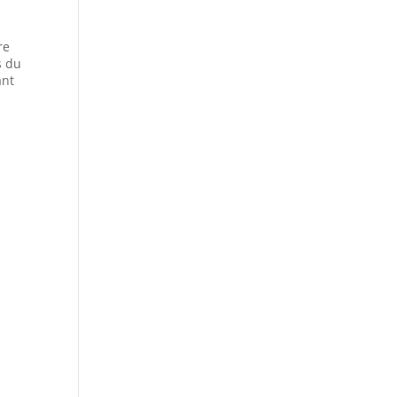
re
s du
ant