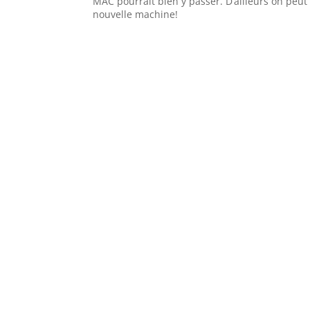
MAC pourrait bien y passer. D’ailleurs on peut 
nouvelle machine!