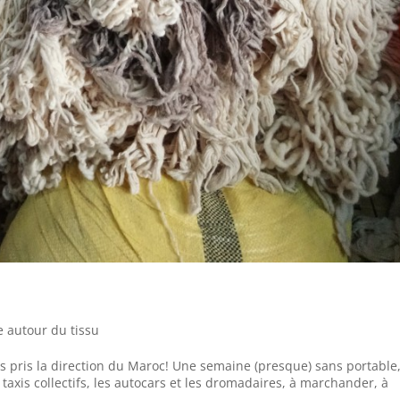
 autour du tissu
s pris la direction du Maroc! Une semaine (presque) sans portable,
 taxis collectifs, les autocars et les dromadaires, à marchander, à