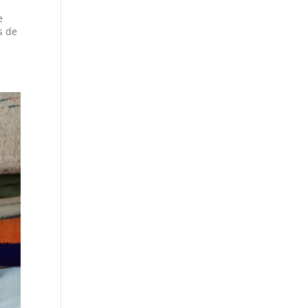
e
s de