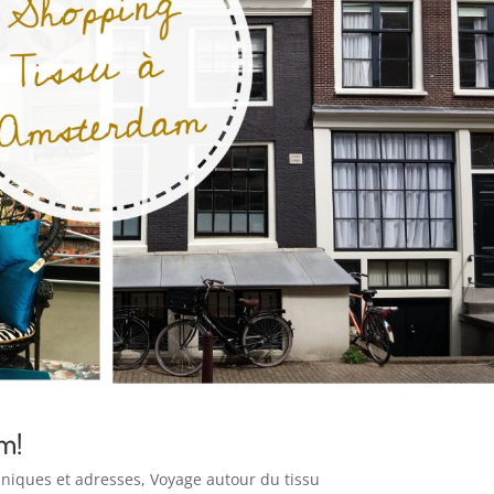
m!
niques et adresses
,
Voyage autour du tissu