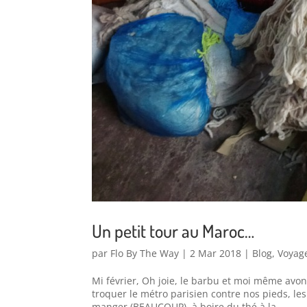
Un petit tour au Maroc…
par
Flo By The Way
|
2 Mar 2018
|
Blog
,
Voyage
Mi février, Oh joie, le barbu et moi même avon
troquer le métro parisien contre nos pieds, les
manger (BEAUCOUP), à boire du thé à la...