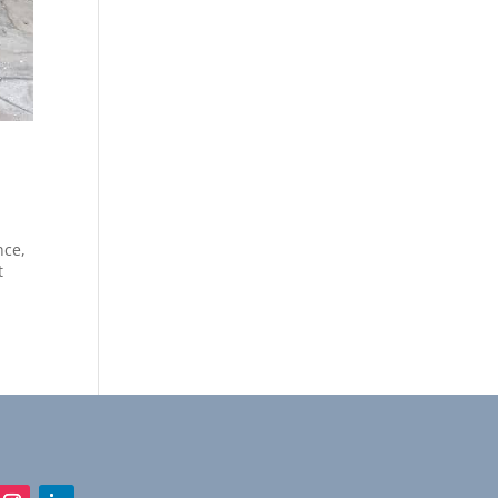
nce,
t