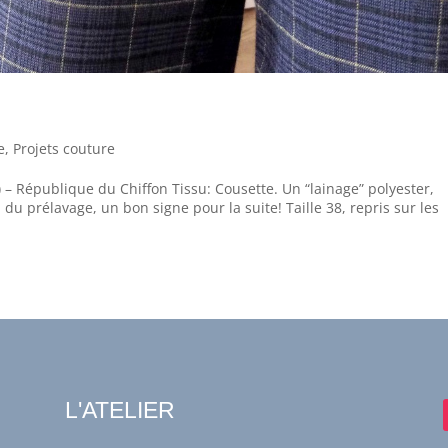
e
,
Projets couture
– République du Chiffon Tissu: Cousette. Un “lainage” polyester,
l du prélavage, un bon signe pour la suite! Taille 38, repris sur les
L'ATELIER