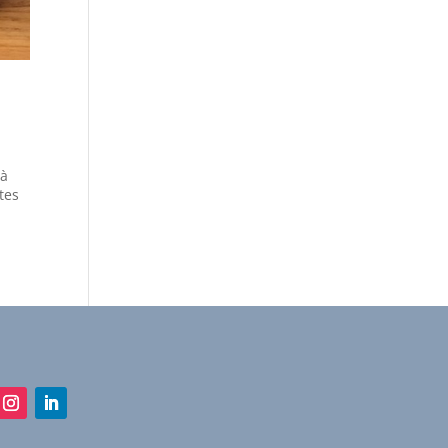
 à
tes