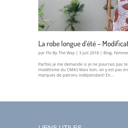
La robe longue d’été – Modifica
par
Flo By The Way
|
3 Juil 2018
|
Blog
,
Femm
Parfois je me demande si je ne pourrais pas ten
modélisme du CMA!) Mais bon, on y est pas enc
marques de patrons indépendant! En...
LIENS UTILES