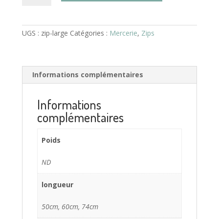
Zip
injecté
séparable
(dents
UGS :
zip-large
Catégories :
Mercerie
,
Zips
larges)
Informations complémentaires
Informations
complémentaires
Poids
ND
longueur
50cm, 60cm, 74cm