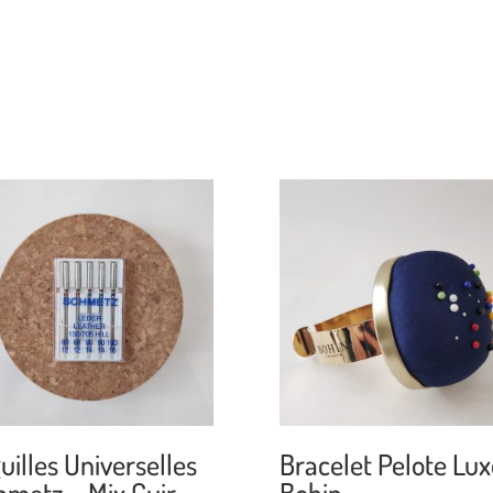
uilles Universelles
Bracelet Pelote Lux
hmetz – Mix Cuir
Bohin