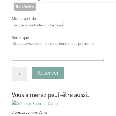
0
crédits
Mon projet libre
Remarque
quantité
Réserver
de
Créneaux
Summer
Camp
Vous aimerez peut-être aussi…
spécial
lingerie/bain
Créneaux Summer Camp