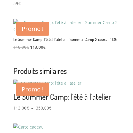
59€
Promo !
Le Summer Camp: l’été à l’atelier – Summer Camp 2 cours – 113€
Le
Le
118,00
€
113,00
€
prix
prix
initial
actuel
était :
est :
Produits similaires
118,00€.
113,00€.
Promo !
Le Summer Camp: l’été à l’atelier
Plage
113,00
€
–
350,00
€
de
prix :
113,00€