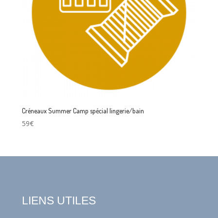
Créneaux Summer Camp spécial lingerie/bain
59€
LIENS UTILES