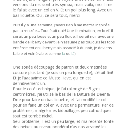
versions du net sont très sympa, mais voilà, moi il me
le fallait avec un col en V. Et un poil plus long. Avec un
bas liquette. Oui, ce sera tout, merci.
Puis il y a une semaine,
j’avais rien à me mettre
inspirée
par la rentrée… Tout était clair! Une illumination, en bref. Il
serait un peu loose et un peu fluide. Il serait noir avec une
bande de liberty devant (je n’assume pas toujours les tops
entièrement en Liberty mais associé à du noir, je deviens
faible et vulnérable: comme
là
ou
là
).
Une soirée découpage de patron et deux matinées
couture plus tard (je suis un peu longuette), c’était fini!
Et je l’aaaaaime ce Muste Have, qui en est
définitivement un.
Pour le coté technique, je l’ai rallongé de 5 gros
centimètres, j’ai utilisé le bas de la Datura de Deer &
Doe pour faire un bas liquette, et j’ai modifié le col
pour en faire un col en V, avec une parmenture. Par de
problèmes, malgré mes bidouillages peu cathodiques
tout est tombé nickel.
Seul problème, il est un peu large, et ma récente fonte
des neiges au niveau pondéral n’as pas arrangé les