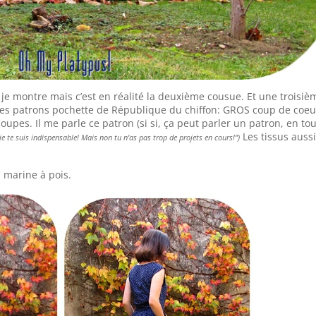
je montre mais c’est en réalité la deuxième cousue. Et une troisiè
 des patrons pochette de République du chiffon: GROS coup de coeu
coupes. Il me parle ce patron (si si, ça peut parler un patron, en to
Les tissus auss
je te suis indispensable! Mais non tu n’as pas trop de projets en cours!”)
n marine à pois.