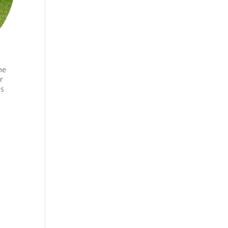
me
r
us
i