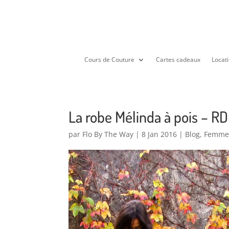
Cours de Couture
Cartes cadeaux
Locati
La robe Mélinda à pois – R
par
Flo By The Way
|
8 Jan 2016
|
Blog
,
Femm