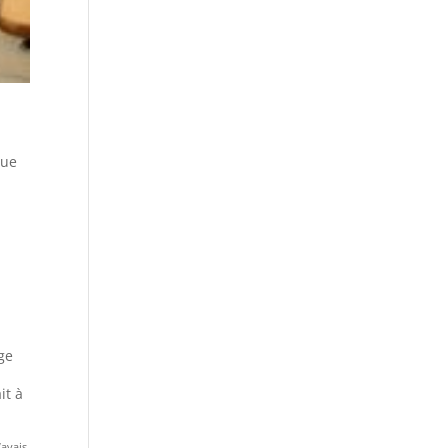
que
,
ge
it à
’avais