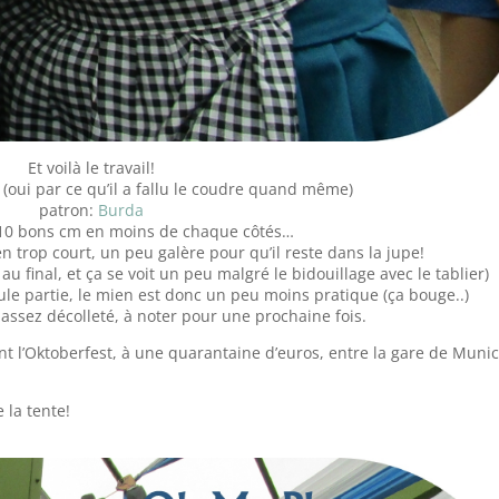
Et voilà le travail!
 (oui par ce qu’il a fallu le coudre quand même)
patron:
Burda
c 10 bons cm en moins de chaque côtés…
n trop court, un peu galère pour qu’il reste dans la jupe!
au final, et ça se voit un peu malgré le bidouillage avec le tablier)
e partie, le mien est donc un peu moins pratique (ça bouge..)
s assez décolleté, à noter pour une prochaine fois.
dant l’Oktoberfest, à une quarantaine d’euros, entre la gare de Muni
 la tente!