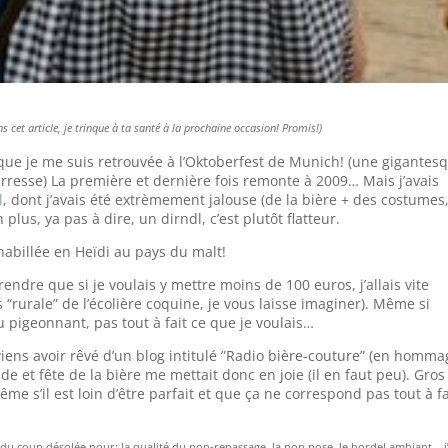
ns cet article, je trinque à ta santé à la prochaine occasion! Promis!)
 que je me suis retrouvée à l’Oktoberfest de Munich! (une gigantes
terresse) La première et dernière fois remonte à 2009… Mais j’avais
l
, dont j’avais été extrèmement jalouse (de la bière + des costumes
 plus, ya pas à dire, un dirndl, c’est plutôt flatteur.
 habillée en Heïdi au pays du malt!
endre que si je voulais y mettre moins de 100 euros, j’allais vite
“rurale” de l’écolière coquine, je vous laisse imaginer). Même si
eu pigeonnant, pas tout à fait ce que je voulais…
viens avoir rêvé d’un blog intitulé ”Radio bière-couture” (en homma
 et fête de la bière me mettait donc en joie (il en faut peu). Gros
me s’il est loin d’être parfait et que ça ne correspond pas tout à fa
(du coup désolée pour: la qualité du non-repassage, la non pose, le bordel ambiant… j