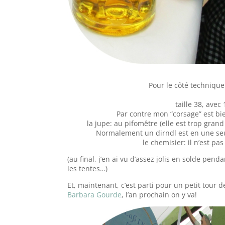
Pour le côté technique
taille 38, ave
Par contre mon “corsage” est bie
la jupe: au pifomêtre (elle est trop grand 
Normalement un dirndl est en une seul
le chemisier: il n’est pa
(au final, j’en ai vu d’assez jolis en solde pen
les tentes…)
Et, maintenant, c’est parti pour un petit tour de
Barbara Gourde
, l’an prochain on y va!