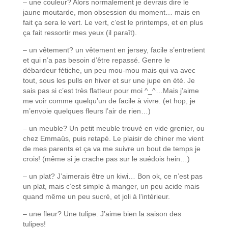
– une couleur? Alors normalement je devrais dire le
jaune moutarde, mon obsession du moment… mais en
fait ça sera le vert. Le vert, c’est le printemps, et en plus
ça fait ressortir mes yeux (il paraît).
– un vêtement? un vêtement en jersey, facile s’entretient
et qui n’a pas besoin d’être repassé. Genre le
débardeur fétiche, un peu mou-mou mais qui va avec
tout, sous les pulls en hiver et sur une jupe en été. Je
sais pas si c’est très flatteur pour moi ^_^…Mais j’aime
me voir comme quelqu’un de facile à vivre. (et hop, je
m’envoie quelques fleurs l’air de rien…)
– un meuble? Un petit meuble trouvé en vide grenier, ou
chez Emmaüs, puis retapé. Le plaisir de chiner me vient
de mes parents et ça va me suivre un bout de temps je
crois! (même si je crache pas sur le suédois hein…)
– un plat? J’aimerais être un kiwi… Bon ok, ce n’est pas
un plat, mais c’est simple à manger, un peu acide mais
quand même un peu sucré, et joli à l’intérieur.
– une fleur? Une tulipe. J’aime bien la saison des
tulipes!