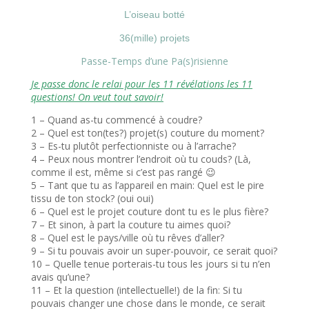
L’oiseau botté
36(mille) projets
Passe-Temps d’une Pa(s)risienne
Je passe donc le relai pour les 11 révélations les 11
questions! On veut tout savoir!
1 – Quand as-tu commencé à coudre?
2 – Quel est ton(tes?) projet(s) couture du moment?
3 – Es-tu plutôt perfectionniste ou à l’arrache?
4 – Peux nous montrer l’endroit où tu couds? (Là,
comme il est, même si c’est pas rangé 😉
5 – Tant que tu as l’appareil en main: Quel est le pire
tissu de ton stock? (oui oui)
6 – Quel est le projet couture dont tu es le plus fière?
7 – Et sinon, à part la couture tu aimes quoi?
8 – Quel est le pays/ville où tu rêves d’aller?
9 – Si tu pouvais avoir un super-pouvoir, ce serait quoi?
10 – Quelle tenue porterais-tu tous les jours si tu n’en
avais qu’une?
11 – Et la question (intellectuelle!) de la fin: Si tu
pouvais changer une chose dans le monde, ce serait