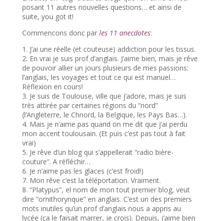
posant 11 autres nouvelles questions… et ainsi de
suite, you got it!
Commencons donc par
les 11 anecdotes
:
1. J’ai une réelle (et couteuse) addiction pour les tissus.
2. En vrai je suis prof d’anglais. J’aime bien, mais je rêve
de pouvoir allier un jours plusieurs de mes passions:
l’anglais, les voyages et tout ce qui est manuel…
Réflexion en cours!
3. Je suis de Toulouse, ville que j’adore, mais je suis
très attirée par certaines régions du “nord”
(l’Angleterre, le Chnord, la Belgique, les Pays Bas…).
4. Mais je n’aime pas quand on me dit que j’ai perdu
mon accent toulousain. (Et puis c’est pas tout à fait
vrai)
5. Je rêve d’un blog qui s’appellerait “radio bière-
couture”. A réfléchir…
6. Je n’aime pas les glaces (c’est froid!)
7. Mon rêve c’est la téléportation. Vraiment.
8. “Platypus”, el nom de mon tout premier blog, veut
dire “ornithorynque” en anglais. C’est un des premiers
mots inutiles qu’un prof d’anglais nous a appris au
lycée (ça le faisait marrer, je crois). Depuis, j’aime bien