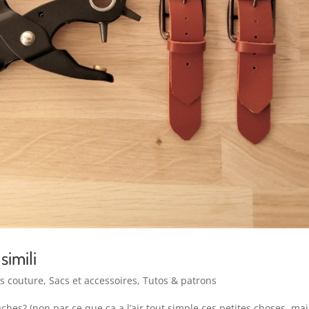
simili
ts couture
,
Sacs et accessoires
,
Tutos & patrons
aches? (non par ce que ça a l’air tout simple ces petites choses, mai