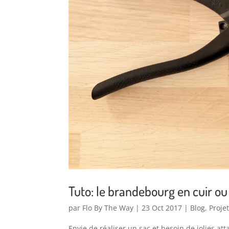
Tuto: le brandebourg en cuir ou 
par
Flo By The Way
|
23 Oct 2017
|
Blog
,
Proje
Envie de réaliser un sac et besoin de jolies att