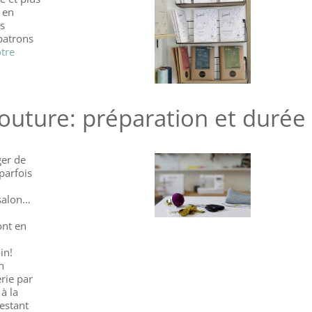
 en
os
patrons
otre
couture: préparation et durée
ger de
parfois
 salon…
nt en
in!
n
rie par
à la
restant