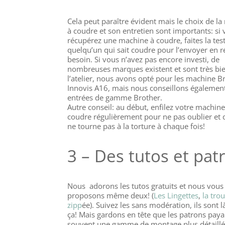
Cela peut paraître évident mais le choix de l
à coudre et son entretien sont importants: si
récupérez une machine à coudre, faites la tes
quelqu’un qui sait coudre pour l’envoyer en ré
besoin. Si vous n’avez pas encore investi, de
nombreuses marques existent et sont très bie
l’atelier, nous avons opté pour les machine B
Innovis A16, mais nous conseillons également
entrées de gamme Brother.
Autre conseil: au début, enfilez votre machine
coudre régulièrement pour ne pas oublier et 
ne tourne pas à la torture à chaque fois!
3 – Des tutos et pat
Nous adorons les tutos gratuits et nous vous
proposons même deux! (
Les Lingettes
,
la tro
zipp
ée). Suivez les sans modération, ils sont 
ça! Mais gardons en tête que les patrons paya
souvent une gamme de montage plus détaillé