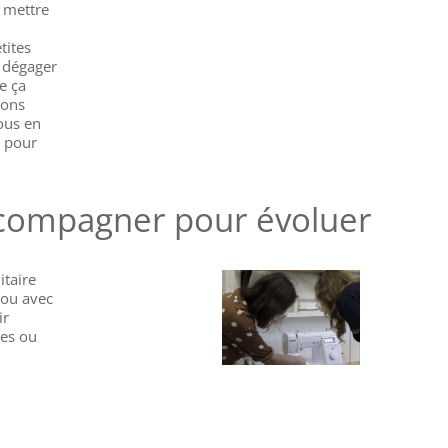
 mettre
tites
s dégager
e ça
ions
ous en
s pour
accompagner pour évoluer
itaire
 ou avec
ir
ées ou