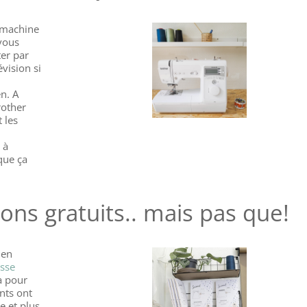
a machine
 vous
ter par
vision si
n. A
rother
 les
 à
que ça
rons gratuits.. mais pas que!
 en
usse
là pour
nts ont
e et plus