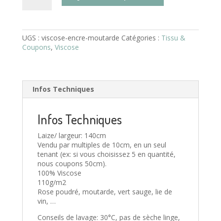
Viscose
Sweet
Dreams
-
UGS :
viscose-encre-moutarde
Catégories :
Tissu &
Rose
Coupons
,
Viscose
poudré
Infos Techniques
Infos Techniques
Laize/ largeur: 140cm
Vendu par multiples de 10cm, en un seul
tenant (ex: si vous choisissez 5 en quantité,
nous coupons 50cm).
100% Viscose
110g/m2
Rose poudré, moutarde, vert sauge, lie de
vin, …
Conseils de lavage: 30°C, pas de sèche linge,