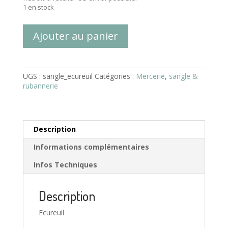
1 en stock
quantité
Ajouter au panier
de
Sangle
Coton
32mm
UGS :
sangle_ecureuil
Catégories :
Mercerie
,
sangle &
-
rubannerie
Écureuil/Orange
brulée
Description
Informations complémentaires
Infos Techniques
Description
Ecureuil