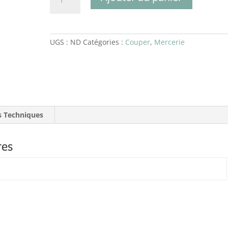
Découd
Vite
UGS :
ND
Catégories :
Couper
,
Mercerie
s Techniques
res