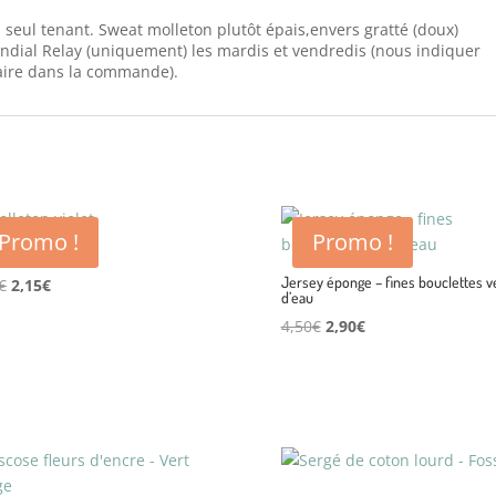
seul tenant. Sweat molleton plutôt épais,envers gratté (doux)
Mondial Relay (uniquement) les mardis et vendredis (nous indiquer
aire dans la commande).
Promo !
Promo !
ton violet
Jersey éponge – fines bouclettes v
Le
Le
€
2,15
€
d’eau
prix
prix
Le
Le
4,50
€
2,90
€
initial
actuel
prix
prix
était :
est :
initial
actuel
3,50€.
2,15€.
était :
est :
4,50€.
2,90€.