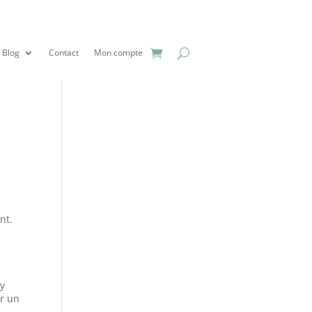
Blog
Contact
Mon compte
nt.
ay
er un