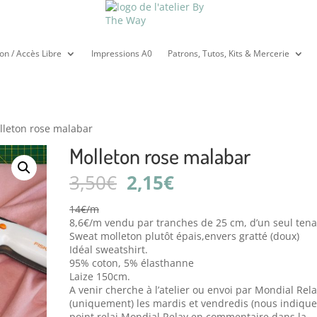
on / Accès Libre
Impressions A0
Patrons, Tutos, Kits & Mercerie
lleton rose malabar
Molleton rose malabar
Le
Le
3,50
€
2,15
€
prix
prix
initial
actuel
14€/m
était :
est :
8,6€/m vendu par tranches de 25 cm, d’un seul tena
3,50€.
2,15€.
Sweat molleton plutôt épais,envers gratté (doux)
Idéal sweatshirt.
95% coton, 5% élasthanne
Laize 150cm.
A venir cherche à l’atelier ou envoi par Mondial Rel
(uniquement) les mardis et vendredis (nous indiqu
point relai Mondial Relay en commentaire dans la