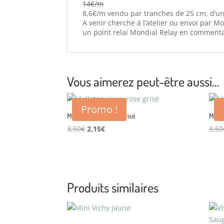
14€/m
8,6€/m vendu par tranches de 25 cm, d’un 
A venir cherche à l’atelier ou envoi par 
un point relai Mondial Relay en comment
Vous aimerez peut-être aussi…
Promo !
Molleton vieux rose grisé
Molle
Le
Le
3,50
€
2,15
€
3,50
prix
prix
initial
actuel
était :
est :
3,50€.
2,15€.
Produits similaires