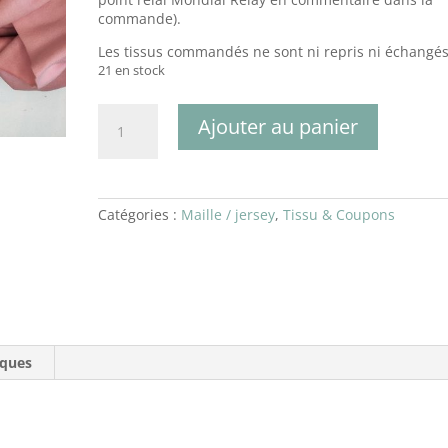
commande).
Les tissus commandés ne sont ni repris ni échangés
21 en stock
quantité
Ajouter au panier
de
Molleton
rose
malabar
Catégories :
Maille / jersey
,
Tissu & Coupons
iques