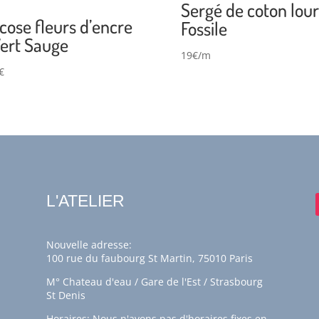
Sergé de coton lour
cose fleurs d’encre
Fossile
Vert Sauge
19€/m
€
L'ATELIER
Nouvelle adresse:
100 rue du faubourg St Martin, 75010 Paris
M° Chateau d'eau / Gare de l'Est / Strasbourg
St Denis
Horaires: Nous n'avons pas d'horaires fixes en