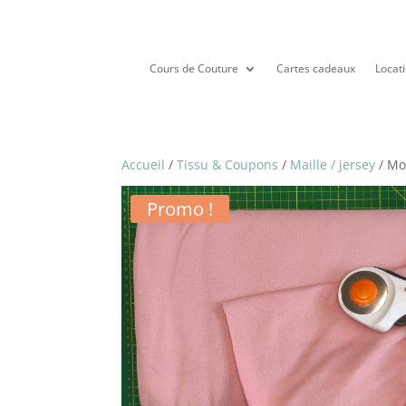
Cours de Couture
Cartes cadeaux
Locati
Accueil
/
Tissu & Coupons
/
Maille / jersey
/ Mo
Promo !