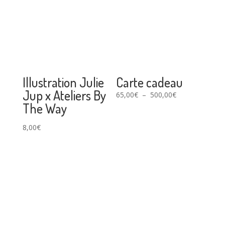
Illustration Julie
Carte cadeau
Jup x Ateliers By
Plage
65,00
€
–
500,00
€
The Way
de
prix :
8,00
€
65,00€
à
500,00€