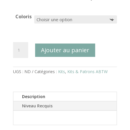
Coloris
quantité
Ajouter au panier
de
Kit
Sac
de
Gym
UGS :
ND
Catégories :
Kits
,
Kits & Patrons ABTW
Albertville
-
Intermédiaire
Description
Niveau Recquis