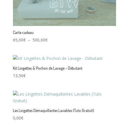
Carte cadeau
Plage
65,00
€
–
500,00
€
de
prix :
65,00€
à
Kit Lingettes & Pochon de Lavage – Débutant
500,00€
13,50
€
Les Lingettes Démaquillantes Lavables (Tuto Gratuit)
0,00
€