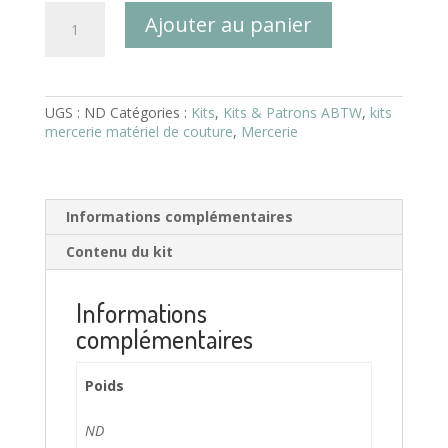
quantité
Ajouter au panier
de
Kit
matériel
de
couture
UGS :
ND
Catégories :
Kits
,
Kits & Patrons ABTW
,
kits
-
mercerie matériel de couture
,
Mercerie
L'indispensable
Informations complémentaires
Contenu du kit
Informations
complémentaires
Poids
ND