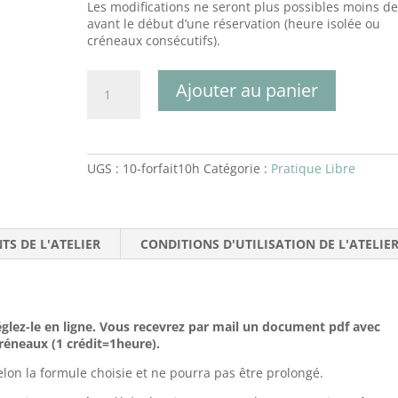
Les modifications ne seront plus possibles moins d
avant le début d’une réservation (heure isolée ou
créneaux consécutifs).
quantité
Ajouter au panier
de
Forfait
accès
libre
10h
UGS :
10-forfait10h
Catégorie :
Pratique Libre
TS DE L'ATELIER
CONDITIONS D'UTILISATION DE L'ATELIE
réglez-le en ligne. Vous recevrez par mail un document pdf avec
créneaux (1 crédit=1heure).
 selon la formule choisie et ne pourra pas être prolongé.