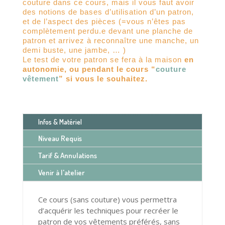
couture dans ce cours, mais il vous faut avoir
des notions de bases d’utilisation d’un patron,
et de l’aspect des pièces (=vous n’êtes pas
complètement perdu.e devant une planche de
patron et arrivez à reconnaître une manche, un
demi buste, une jambe, … )
Le test de votre patron se fera à la maison
en
autonomie, ou pendant le cours “
couture
vêtement
” si vous le souhaitez.
Infos & Matériel
Niveau Requis
Tarif & Annulations
Venir à l'atelier
Ce cours (sans couture) vous permettra
d’acquérir les techniques pour recréer le
patron de vos vêtements préférés, sans