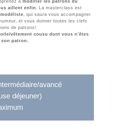
pprenez à
modifier les patrons du
s aillent enfin
. La masterclass est
/modéliste
, qui saura vous accompagner
umeur, et vous donner toutes les clefs
tions de patrons!
oile/vêtement cousu dont vous n’êtes
e son patron.
ntermédiaire/avancé
use déjeuner)
ximum