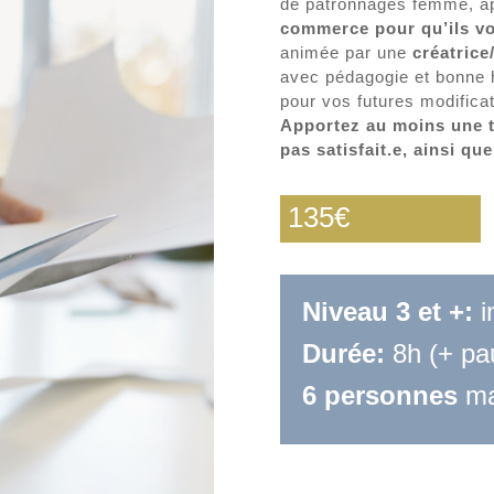
de patronnages femme, a
commerce pour qu’ils vou
animée par une
créatrice
avec pédagogie et bonne h
pour vos futures modifica
Apportez au moins une t
pas satisfait.e, ainsi qu
135€
Niveau 3 et +:
i
Durée:
8h (+ pa
6 personnes
ma