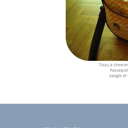
Tissu à chevro
Passepoil
sangle et