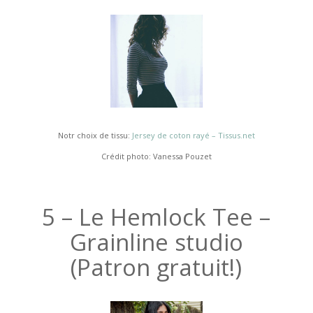
Notr choix de tissu:
Jersey de coton rayé – Tissus.net
Crédit photo: Vanessa Pouzet
5 – Le Hemlock Tee –
Grainline studio
(Patron gratuit!)