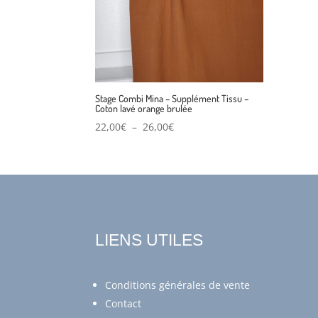
Stage Combi Mina – Supplément Tissu –
Coton lavé orange brulée
Plage
22,00
€
–
26,00
€
de
prix :
22,00€
à
26,00€
LIENS UTILES
Conditions générales de vente
Contact