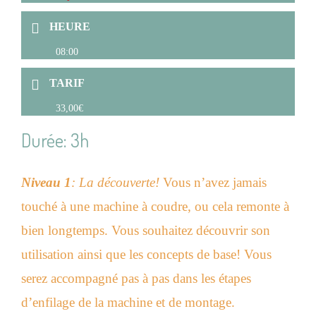
HEURE
08:00
TARIF
33,00€
Durée: 3h
Niveau 1
: La découverte!
Vous n’avez jamais
touché à une machine à coudre, ou cela remonte à
bien longtemps. Vous souhaitez découvrir son
utilisation ainsi que les concepts de base! Vous
serez accompagné pas à pas dans les étapes
d’enfilage de la machine et de montage.