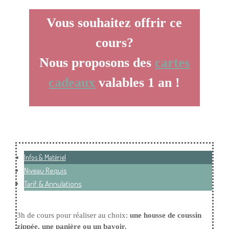
Vous souhaitez offrir ce
cours?
Nous proposons des
cartes
cadeaux
valables 1 an !
Infos & Matériel
Niveau Requis
Tarif & Annulations
3h de cours pour réaliser au choix:
une housse de coussin
zippée, une panière ou un bavoir.