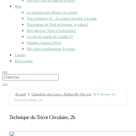
Mercerie, kits de matériel & livres
Blog
Le matériel pour débuter en couture
Tuto technique #1 – la couture invisible à la main
Décorations de Noël en feutrine: le gabarit!
Mes adresses Tissu à Amsterdam!
La robe de mariée de Camille #2
Pantalon Gaston d’hiver
Mes deux combinaisons Yvonnes
Contact
Mon compte
Accueil
Calendrier des Cours - Ateliers By The way
Technique du
Tricot Circulaire, 2h
Technique du Tricot Circulaire, 2h