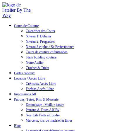
Cours de Couture
Calendrier des Cours
Niveau 1: Débuter
Niveau 2: Progresser
Niveau 3 et plus : Se Perfectionner
Cours de couture enfants/ados
Team building couture
Notre Atelier
Crochet & Tricot
Cartes cadeaux
Location / Accès Libre
Créneaux Accès Libre
Forfaits Accès Libre
Impressions A0
Patrons, Tutos, Kits & Mercerie
Destockage : Maille / jersey
Patrons & Tutos ABTW
Nos Kits Prêts à Coudre
Mercerie, kits de matériel & livres
Blog