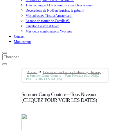
Le matériel pour débuter en couture
Tuto technique #1 – la couture invisible à la main
Décorations de Noël en feutrine: le gabarit!
Mes adresses Tissu à Amsterdam!
La robe de mariée de Camille #2
Pantalon Gaston d’hiver
Mes deux combinaisons Yvonnes
Contact
Mon compte
Accueil
Calendrier des Cours - Ateliers By The way
Summer Camp Couture – Tous Niveaux (CLIQUEZ
POUR VOIR LES DATES)
Summer Camp Couture – Tous Niveaux
(CLIQUEZ POUR VOIR LES DATES)