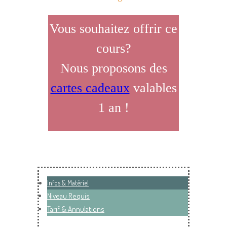
Vous souhaitez offrir ce
cours?
Nous proposons des
cartes cadeaux
valables
1 an !
Infos & Matériel
Niveau Requis
Tarif & Annulations