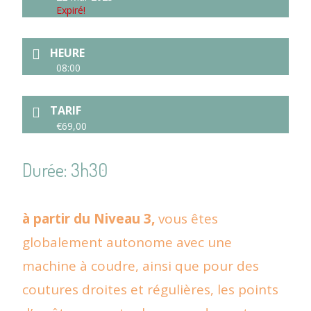
Expiré!
HEURE
08:00
TARIF
€69,00
Durée: 3h30
à partir du Niveau 3,
vous êtes
globalement autonome avec une
machine à coudre, ainsi que pour des
coutures droites et régulières, les points