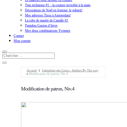
Le matériel pour débuter en couture
Tuto technique #1 – la couture invisible à la main
Décorations de Noël en feutrine: le gabarit!
Mes adresses Tissu à Amsterdam!
La robe de mariée de Camille #2
Pantalon Gaston d’hiver
Mes deux combinaisons Yvonnes
Contact
Mon compte
Accueil
Calendrier des Cours - Ateliers By The way
Modification de patron, Niv.4
Modification de patron, Niv.4