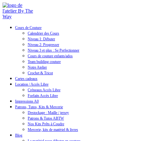
Cours de Couture
Calendrier des Cours
Niveau 1: Débuter
Niveau 2: Progresser
Niveau 3 et plus : Se Perfectionner
Cours de couture enfants/ados
Team building couture
Notre Atelier
Crochet & Tricot
Cartes cadeaux
Location / Accès Libre
Créneaux Accès Libre
Forfaits Accès Libre
Impressions A0
Patrons, Tutos, Kits & Mercerie
Destockage : Maille / jersey
Patrons & Tutos ABTW
Nos Kits Prêts à Coudre
Mercerie, kits de matériel & livres
Blog