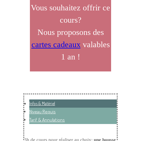
Vous souhaitez offrir ce
cours?
Nous proposons des
cartes cadeaux
valables
1 an !
Infos & Matériel
Niveau Requis
Tarif & Annulations
3h de cours pour réaliser au choix:
une housse