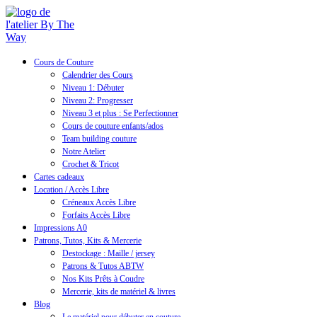
Cours de Couture
Calendrier des Cours
Niveau 1: Débuter
Niveau 2: Progresser
Niveau 3 et plus : Se Perfectionner
Cours de couture enfants/ados
Team building couture
Notre Atelier
Crochet & Tricot
Cartes cadeaux
Location / Accès Libre
Créneaux Accès Libre
Forfaits Accès Libre
Impressions A0
Patrons, Tutos, Kits & Mercerie
Destockage : Maille / jersey
Patrons & Tutos ABTW
Nos Kits Prêts à Coudre
Mercerie, kits de matériel & livres
Blog