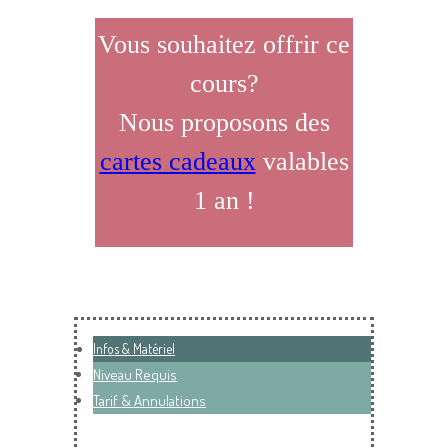
Vous souhaitez offrir ce
cours?
Nous proposons des
cartes cadeaux
valables
1 an !
Infos & Matériel
Niveau Requis
Tarif & Annulations