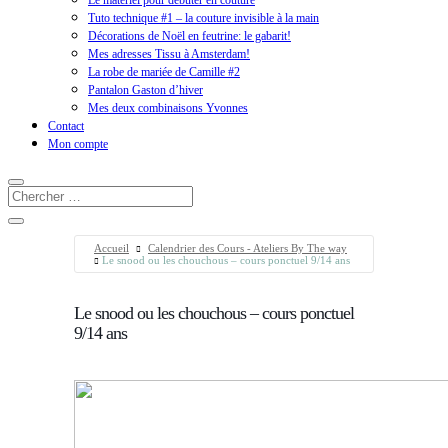
Le matériel pour débuter en couture
Tuto technique #1 – la couture invisible à la main
Décorations de Noël en feutrine: le gabarit!
Mes adresses Tissu à Amsterdam!
La robe de mariée de Camille #2
Pantalon Gaston d’hiver
Mes deux combinaisons Yvonnes
Contact
Mon compte
Accueil
Calendrier des Cours - Ateliers By The way
Le snood ou les chouchous – cours ponctuel 9/14 ans
Le snood ou les chouchous – cours ponctuel
9/14 ans