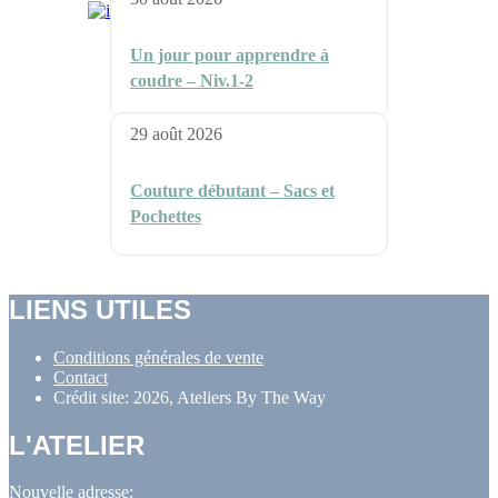
Un jour pour apprendre à
coudre – Niv.1-2
29 août 2026
Couture débutant – Sacs et
Pochettes
LIENS UTILES
Conditions générales de vente
Contact
Crédit site: 2026, Ateliers By The Way
L'ATELIER
Nouvelle adresse: